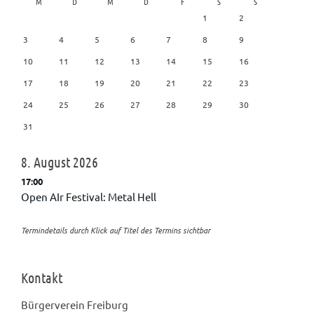
M
D
M
D
F
S
S
1
2
3
4
5
6
7
8
9
10
11
12
13
14
15
16
17
18
19
20
21
22
23
24
25
26
27
28
29
30
31
8.
August
2026
17:00
Open AIr Festival: Metal Hell
Termindetails durch Klick auf Titel des Termins sichtbar
Kontakt
Bürgerverein Freiburg